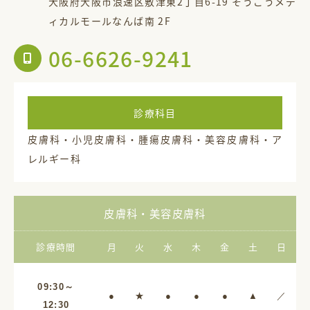
大阪府大阪市浪速区敷津東2丁目6-19 そうごうメデ
ィカルモールなんば南 2F
06-6626-9241
診療科目
皮膚科・小児皮膚科・腫瘍皮膚科・美容皮膚科・ア
レルギー科
皮膚科・美容皮膚科
診療時間
月
火
水
木
金
土
日
09:30～
●
★
●
●
●
▲
／
12:30