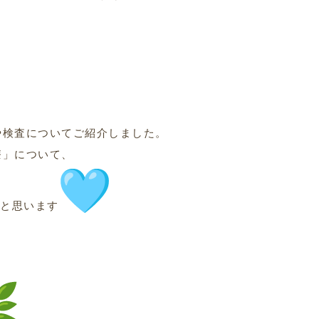
や検査についてご紹介しました。
療」について、
いと思います
？