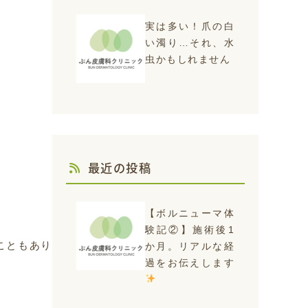
実は多い！爪の白
い濁り…それ、水
虫かもしれません
最近の投稿
【ボルニューマ体
験記②】施術後1
こともあり
か月。リアルな経
過をお伝えします