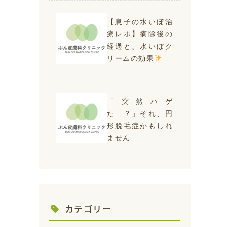
【息子の水いぼ治
療レポ】摘除後の
経過と、水いぼク
リームの効果
「突然ハゲ
た…？」それ、円
形脱毛症かもしれ
ません
カテゴリー