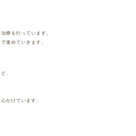
す
」
す治療を行っています。
スで進めていきます。
など、
に心がけています。